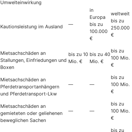
Umwelteinwirkung
in
weltweit
Europa
bis zu
—
bis zu
Kautionsleistung im Ausland
250.000
100.000
€
€
bis zu
Mietsachschäden an
bis zu 10
bis zu 40
100 Mio.
Stallungen, Einfriedungen und
Mio. €
Mio. €
€
Boxen
bis zu
Mietsachschäden an
—
—
100 Mio.
Pferdetransportanhängern
€
und Pferdetransport-Lkw
bis zu
Mietsachschäden an
—
—
100 Mio.
gemieteten oder geliehenen
€
beweglichen Sachen
bis zu