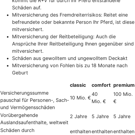
kommt die R+V für durch Ihr Pferd entstandene
Schäden auf.
Mitversicherung des Fremdreiterrisikos: Reitet eine
befreundete oder bekannte Person Ihr Pferd, ist diese
mitversichert.
Mitversicherung der Reitbeteiligung: Auch die
Ansprüche Ihrer Reitbeteiligung Ihnen gegenüber sind
mitversichert.
Schäden aus gewolltem und ungewolltem Deckakt
Mitversicherung von Fohlen bis zu 18 Monate nach
Geburt
classic
comfort
premium
Versicherungssumme
40
100 Mio.
10 Mio. €
pauschal für Personen-, Sach-
Mio. €
€
und Vermögensschäden
Vorübergehende
2 Jahre
5 Jahre
5 Jahre
Auslandsaufenthalte, weltweit
Schäden durch
enthalten
enthalten
enthalten