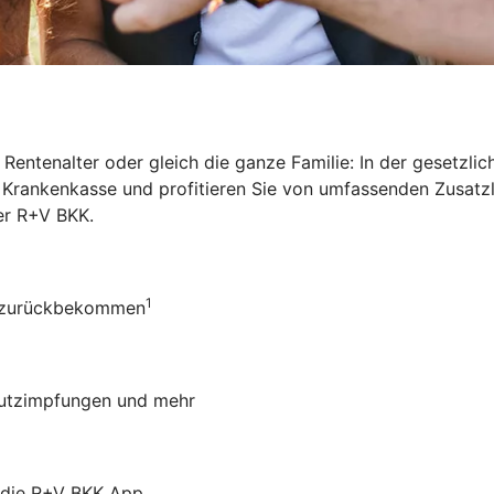
Rentenalter oder gleich die ganze Familie: In der gesetzl
ie Krankenkasse und profitieren Sie von umfassenden Zusat
der R+V BKK
.
1
ro zurückbekommen
chutzimpfungen und mehr
r die R+V BKK App