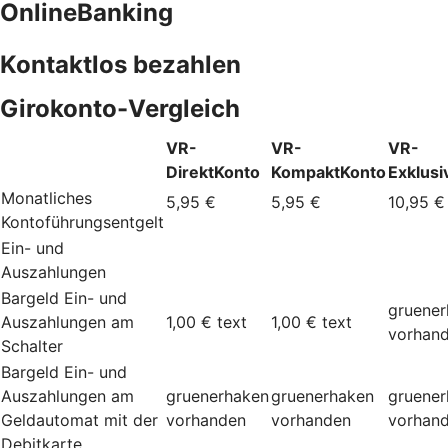
OnlineBanking
Kontaktlos bezahlen
Girokonto-Vergleich
VR-
VR-
VR-
DirektKonto
KompaktKonto
Exklusi
Monatliches
5,95 €
5,95 €
10,95 €
Kontoführungsentgelt
Ein- und
Auszahlungen
Bargeld Ein- und
gruene
Auszahlungen am
1,00 €
text
1,00 €
text
vorhan
Schalter
Bargeld Ein- und
Auszahlungen am
gruenerhaken
gruenerhaken
gruene
Geldautomat mit der
vorhanden
vorhanden
vorhan
Debitkarte