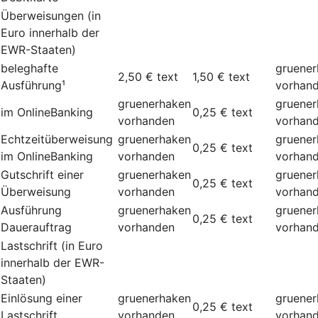
Überweisungen (in
Euro innerhalb der
EWR-Staaten)
beleghafte
gruene
2,50 €
text
1,50 €
text
Ausführung¹
vorhan
gruenerhaken
gruene
im OnlineBanking
0,25 €
text
vorhanden
vorhan
Echtzeitüberweisung
gruenerhaken
gruene
0,25 €
text
im OnlineBanking
vorhanden
vorhan
Gutschrift einer
gruenerhaken
gruene
0,25 €
text
Überweisung
vorhanden
vorhan
Ausführung
gruenerhaken
gruene
0,25 €
text
Dauerauftrag
vorhanden
vorhan
Lastschrift (in Euro
innerhalb der EWR-
Staaten)
Einlösung einer
gruenerhaken
gruene
0,25 €
text
Lastschrift
vorhanden
vorhan