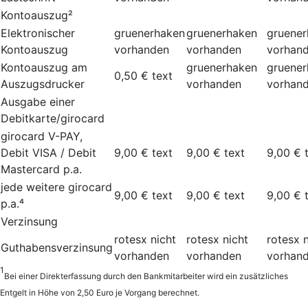
Kontoauszug²
Elektronischer
gruenerhaken
gruenerhaken
gruene
Kontoauszug
vorhanden
vorhanden
vorhan
Kontoauszug am
gruenerhaken
gruene
0,50 €
text
Auszugsdrucker
vorhanden
vorhan
Ausgabe einer
Debitkarte/girocard
girocard V-PAY,
Debit VISA / Debit
9,00 €
text
9,00 €
text
9,00 €
Mastercard p.a.
jede weitere girocard
9,00 €
text
9,00 €
text
9,00 €
p.a.⁴
Verzinsung
rotesx
nicht
rotesx
nicht
rotesx
Guthabensverzinsung
vorhanden
vorhanden
vorhan
1
Bei einer Direkterfassung durch den Bankmitarbeiter wird ein zusätzliches
Entgelt in Höhe von 2,50 Euro je Vorgang berechnet.