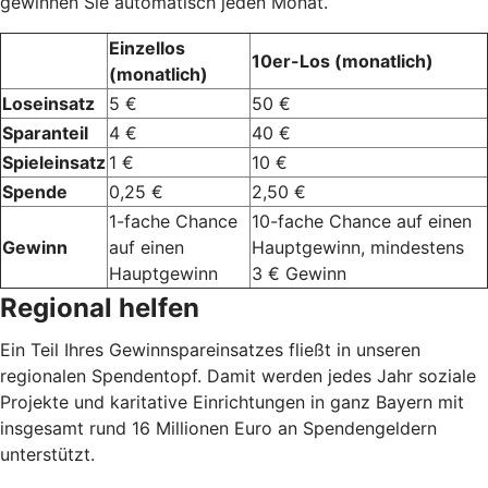
gewinnen Sie automatisch jeden Monat.
Einzellos
10er-Los (monatlich)
(monatlich)
Loseinsatz
5 €
50 €
Sparanteil
4 €
40 €
Spieleinsatz
1 €
10 €
Spende
0,25 €
2,50 €
1-fache Chance
10-fache Chance auf einen
Gewinn
auf einen
Hauptgewinn, mindestens
Hauptgewinn
3 € Gewinn
Regional helfen
Ein Teil Ihres Gewinnspareinsatzes fließt in unseren
regionalen Spendentopf. Damit werden jedes Jahr soziale
Projekte und karitative Einrichtungen in ganz Bayern mit
insgesamt rund 16 Millionen Euro an Spendengeldern
unterstützt.