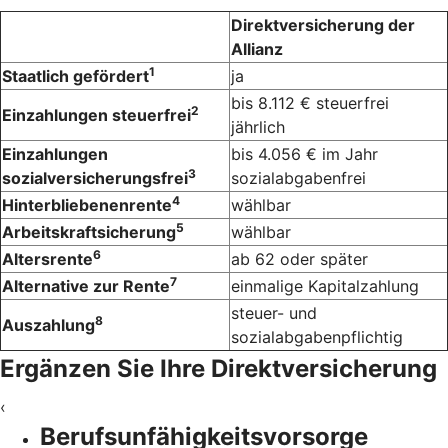
Direktversicherung der
Allianz
1
Staatlich gefördert
ja
bis 8.112 € steuerfrei
2
Einzahlungen steuerfrei
jährlich
Einzahlungen
bis 4.056 € im Jahr
3
sozialversicherungsfrei
sozialabgabenfrei
4
Hinterbliebenenrente
wählbar
5
Arbeitskraftsicherung
wählbar
6
Altersrente
ab 62 oder später
7
Alternative zur Rente
einmalige Kapitalzahlung
steuer- und
8
Auszahlung
sozialabgabenpflichtig
Ergänzen Sie Ihre Direktversicherung
‹
Berufsunfähigkeitsvorsorge